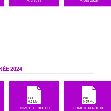
MAI 2025
MARS 2025
NÉE 2024
(
(
PDF
PDF
0.2
Mo
0.65
Mo
)
)
COMPTE RENDU DU
COMPTE RENDU DU