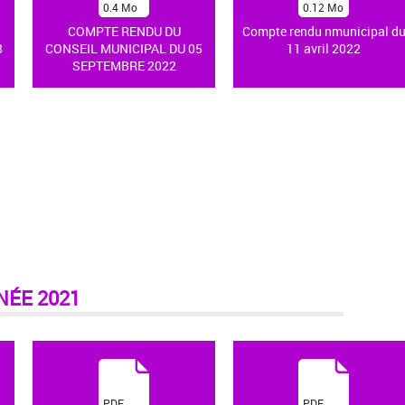
0.4
Mo
0.12
Mo
)
)
COMPTE RENDU DU
Compte rendu nmunicipal d
8
CONSEIL MUNICIPAL DU 05
11 avril 2022
SEPTEMBRE 2022
NÉE 2021
(
(
PDF
PDF