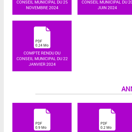
CONSEIL MUNICIPAL DU 25
CONSEIL MUNICIPAL DU 2
NOVEMBRE 2024
JUIN 2024
(
PDF
0.24
Mo
)
COMPTE RENDU DU
CONSEIL MUNICIPAL DU 22
JANVIER 2024
AN
(
(
PDF
PDF
0.9
Mo
0.2
Mo
)
)