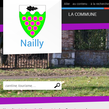
Aller :
au contenu
-
à la recherche
LA COMMUNE
Effectuer
une
recherche