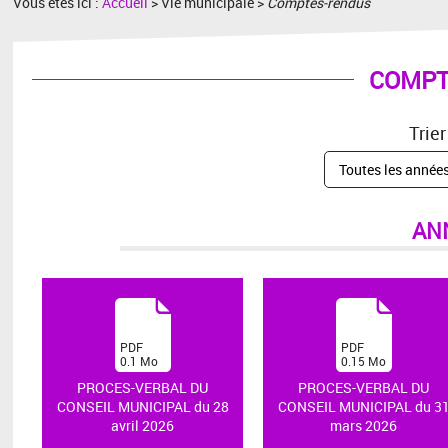
Vous êtes ici :
Accueil
> Vie municipale >
Comptes-rendus
COMPT
Trier
AN
(
(
PDF
PDF
0.1
Mo
0.15
Mo
)
)
PROCES-VERBAL DU
PROCES-VERBAL DU
CONSEIL MUNICIPAL du 28
CONSEIL MUNICIPAL du 3
avril 2026
mars 2026