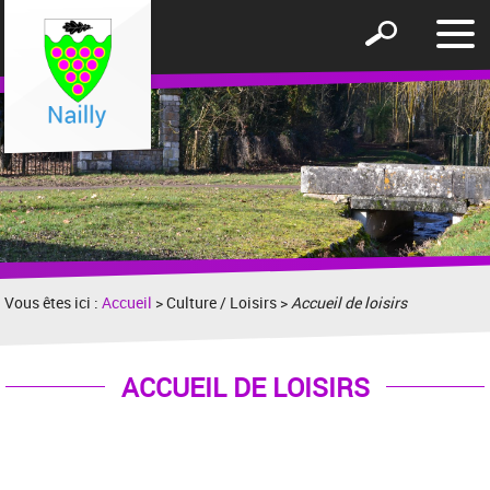
Affic
Afficher
le
le
men
formulaire
de
recherche
Vous êtes ici :
Accueil
> Culture / Loisirs >
Accueil de loisirs
ACCUEIL DE LOISIRS