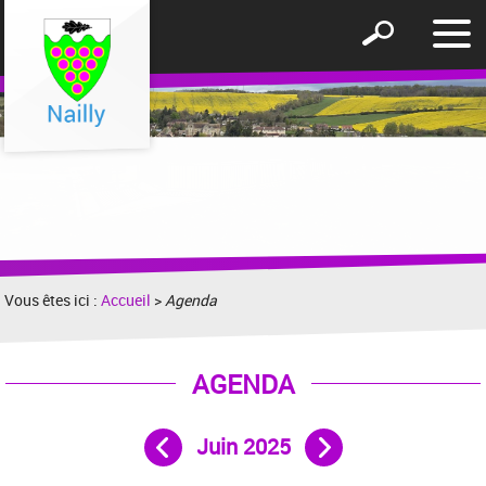
Affic
Afficher
le
le
men
formulaire
de
recherche
Vous êtes ici :
Accueil
>
Agenda
AGENDA
Juin 2025
Mois précédent
Mois suivant