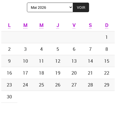
Afficher
le
mois
de
L
M
M
J
V
S
D
:
1
2
3
4
5
6
7
8
9
10
11
12
13
14
15
16
17
18
19
20
21
22
23
24
25
26
27
28
29
30