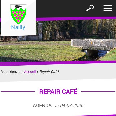
Affic
Afficher
le
le
men
formulaire
de
recherche
Vous êtes ici :
Accueil
>
Repair Café
REPAIR CAFÉ
AGENDA :
le 04-07-2026