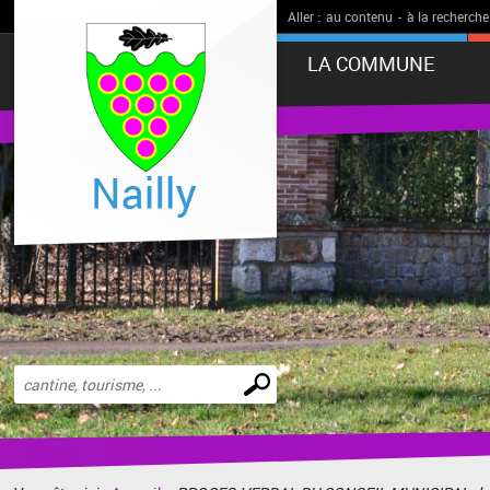
Aller :
au contenu
-
à la recherche
LA COMMUNE
Effectuer
une
recherche