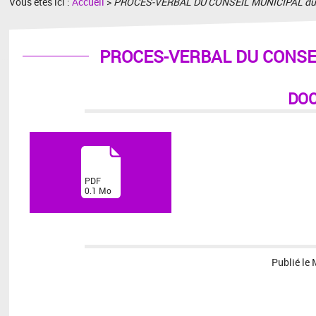
Vous êtes ici :
Accueil
>
PROCES-VERBAL DU CONSEIL MUNICIPAL du 2
PROCES-VERBAL DU CONSEI
DO
(
PDF
0.1
Mo
)
Publié le