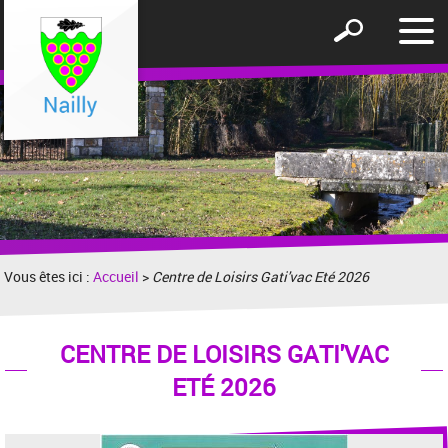
Affic
Afficher
le
le
men
formulaire
de
recherche
Vous êtes ici :
Accueil
>
Centre de Loisirs Gati'vac Eté 2026
CENTRE DE LOISIRS GATI'VAC
ETÉ 2026