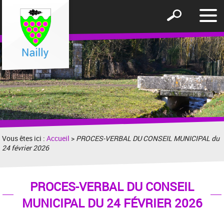
Affic
Afficher
le
le
men
formulaire
de
recherche
Vous êtes ici :
Accueil
>
PROCES-VERBAL DU CONSEIL MUNICIPAL du
24 février 2026
PROCES-VERBAL DU CONSEIL
MUNICIPAL DU 24 FÉVRIER 2026