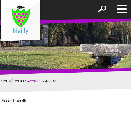
Affic
Afficher
le
le
men
formulaire
de
recherche
Vous êtes ici :
Accueil
>
ACSN
Accès interdit